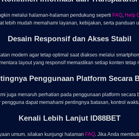
ngkin melalui halaman-halaman pendukung seperti
FAQ
,
Help 
t lebih mudah memahami layanan, kebijakan, serta panduan u
Desain Responsif dan Akses Stabil
n modern agar tetap optimal saat diakses melalui smartphone
ntara layout yang responsif memastikan setiap konten tetap n
tingnya Penggunaan Platform Secara B
kami juga menaruh perhatian pada penggunaan platform secara 
 pengguna dapat memahami pentingnya batasan, kontrol waktu, 
Kenali Lebih Lanjut ID88BET
nyaan umum, silakan kunjungi halaman
FAQ
. Jika Anda membut