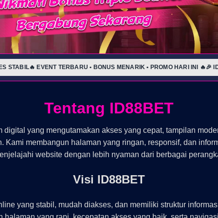
TABIL
🔥 EVENT TERBARU • BONUS MENARIK • PROMO HARI INI 🔥
🎉 ID88B
Tentang ID88BET
rm digital yang mengutamakan akses yang cepat, tampilan mod
n. Kami membangun halaman yang ringan, responsif, dan inform
enjelajahi website dengan lebih nyaman dari berbagai perangka
Visi ID88BET
line yang stabil, mudah diakses, dan memiliki struktur inform
n halaman yang rapi, kecepatan akses yang baik, serta naviga