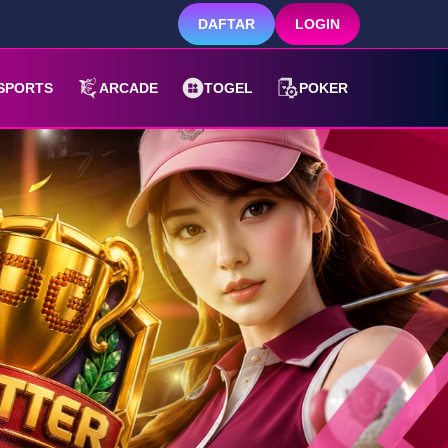
DAFTAR
LOGIN
SPORTS
ARCADE
TOGEL
POKER