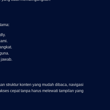
utama:
dly.
hami.
angkat.
guna.
 jawab.
n struktur konten yang mudah dibaca, navigasi
kses cepat tanpa harus melewati tampilan yang